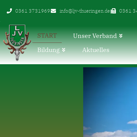
0361 3731969
info@ljv-thueringen.de
0361 3
START
Unser Verband
Bildung
Aktuelles