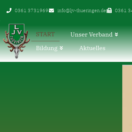
0361 3731969
info@ljv-thueringen.de
0361 3
START
Unser Verband
Bildung
Aktuelles