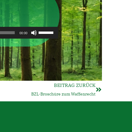
Pfeiltasten
00:00
Hoch/Runter
benutzen,
um
BEITRAG ZURÜCK
die
BZL-Broschüre zum Waffenrecht
Lautstärke
zu
regeln.